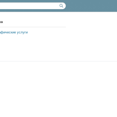
ка
афические услуги