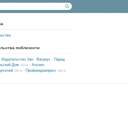
ка
льства
ельства поблизости
 Издательство Зао
⋅
Вагриус
⋅
Парад
льский Дом
⋅
Альянс
183 м
дителей
⋅
Профмедиапресс
185 м
185 м