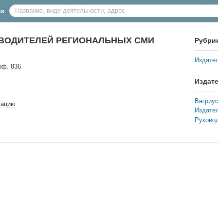
ск
ОВОДИТЕЛЕЙ РЕГИОНАЛЬНЫХ СМИ
Рубри
Издате
оф. 836
Издат
Вагриус
мацию
Издате
Руково