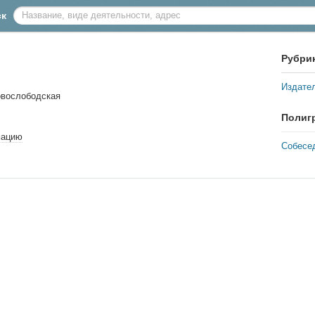
ск
Рубри
Издате
овослободская
Полиг
мацию
Собесе