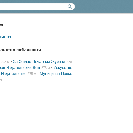
ка
льства
ельства поблизости
⋅
За Семью Печатями Журнал
228 м
228
фон Издательский Дом
⋅
Искусство -
273 м
 Издательство
⋅
Муниципал-Пресс
275 м
 м