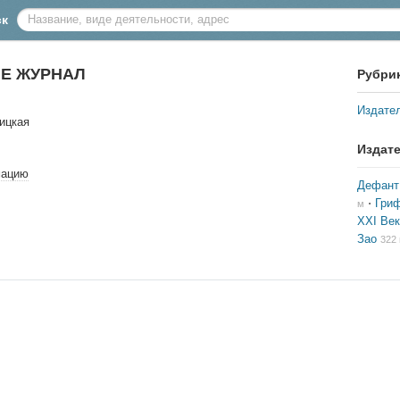
ск
Е ЖУРНАЛ
Рубри
Издате
ицкая
Издат
мацию
Дефант
⋅
Гри
м
XXI Век
Зао
322