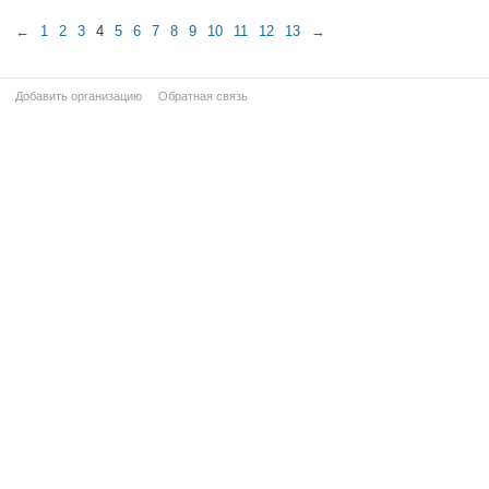
←
1
2
3
4
5
6
7
8
9
10
11
12
13
→
Добавить организацию
Обратная связь